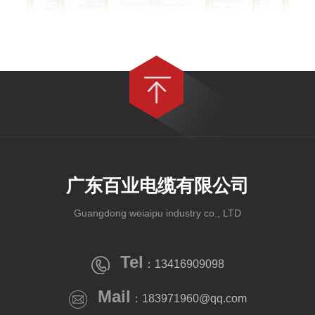
广东百业电缆有限公司
Guangdong weiaipu industry co., LTD
Tel
：13416909098
Mail
：183971960@qq.com