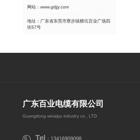
网站：
www.gdjjy.com
地址：
广东省东莞市寮步镇横坑百业广场四
街57号
广东百业电缆有限公司
Guangdong weiaipu industry co., LTD
Tel
：13416909098