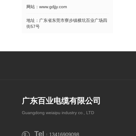
网站：
www.gdjjy.com
地址：
广东省东莞市寮步镇横坑百业广场四
街57号
广东百业电缆有限公司
Guangdong weiaipu industry co., LTD
Tel
：13416909098