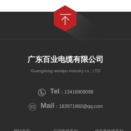
广东百业电缆有限公司
Guangdong weiaipu industry co., LTD
Tel
：13416909098
Mail
：183971960@qq.com